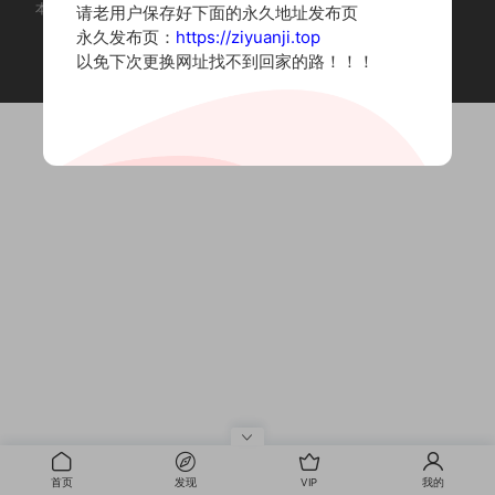
本站为摄影写真图片网站，内容来自网络收集整理，仅作个人学习使用。
请老用户保存好下面的永久地址发布页
如有违法内容请联系删除
永久发布页：
https://ziyuanji.top
Copyright © 2022 资源集
以免下次更换网址找不到回家的路！！！
首页
发现
VIP
我的