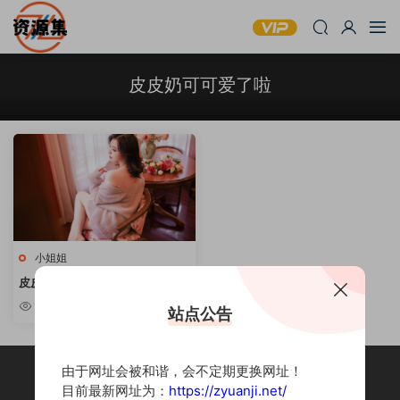
皮皮奶可可爱了啦
小姐姐
皮皮奶可可爱了啦 – 写真作品合
集 [持续更新]
10w+
站点公告
由于网址会被和谐，会不定期更换网址！
目前最新网址为：
https://zyuanji.net/