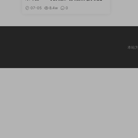
新]
07-05
8.4w
0
本站