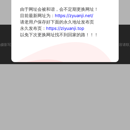
由于网址会被和谐，会不定期更换网址！
目前最新网址为：
https://zyuanji.net/
请老用户保存好下面的永久地址发布页
永久发布页：
https://ziyuanji.top
以免下次更换网址找不到回家的路！！！
为摄影写真图片网站，内容来自网络收集整理，仅作个人学习使用。如有违法内容请联
Copyright © 2022 资源集