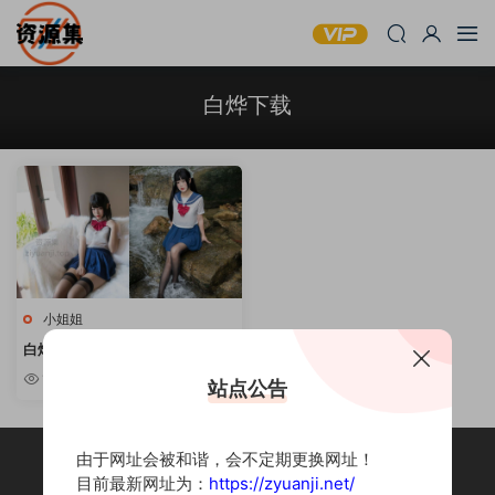
白烨下载
小姐姐
白烨 – COSPLAY写真资源合集
[持续更新]
10w+
站点公告
由于网址会被和谐，会不定期更换网址！
目前最新网址为：
https://zyuanji.net/