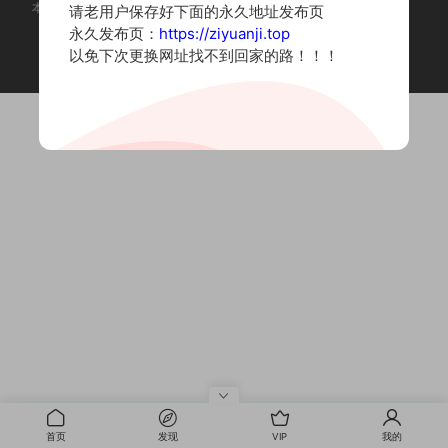
本站为摄影写真图片网站，内容来自网络收集整理，仅作个人学习使用。
请老用户保存好下面的永久地址发布页
如有违法内容请联系删除
永久发布页：
https://ziyuanji.top
Copyright © 2022 资源集
以免下次更换网址找不到回家的路！！！
首页
发现
VIP
我的