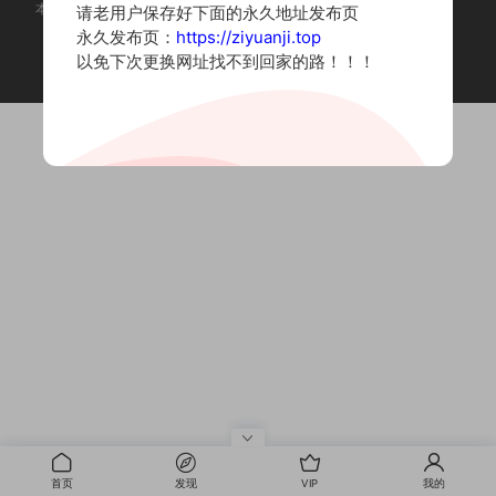
本站为摄影写真图片网站，内容来自网络收集整理，仅作个人学习使用。
请老用户保存好下面的永久地址发布页
如有违法内容请联系删除
永久发布页：
https://ziyuanji.top
Copyright © 2022 资源集
以免下次更换网址找不到回家的路！！！
首页
发现
VIP
我的