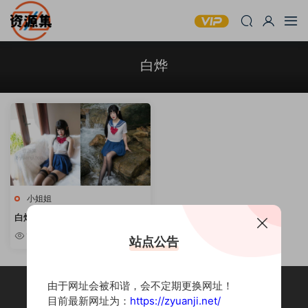
白烨
小姐姐
白烨 – COSPLAY写真资源合集
[持续更新]
10w+
站点公告
由于网址会被和谐，会不定期更换网址！
目前最新网址为：
https://zyuanji.net/