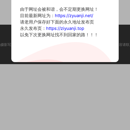
由于网址会被和谐，会不定期更换网址！
目前最新网址为：
https://zyuanji.net/
请老用户保存好下面的永久地址发布页
永久发布页：
https://ziyuanji.top
以免下次更换网址找不到回家的路！！！
为摄影写真图片网站，内容来自网络收集整理，仅作个人学习使用。如有违法内容请联
Copyright © 2022 资源集