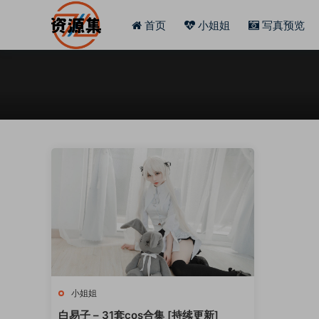
首页
小姐姐
写真预览
小姐姐
白易子 – 31套cos合集 [持续更新]