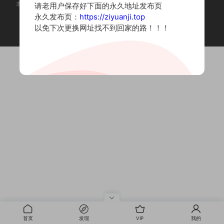
本站为摄影写真图片网站，内容来自网络收集整理，仅作个人学习使用。
请老用户保存好下面的永久地址发布页
如有违法内容请联系删除
永久发布页：
https://ziyuanji.top
Copyright © 2022 资源集
以免下次更换网址找不到回家的路！！！
首页
发现
VIP
我的