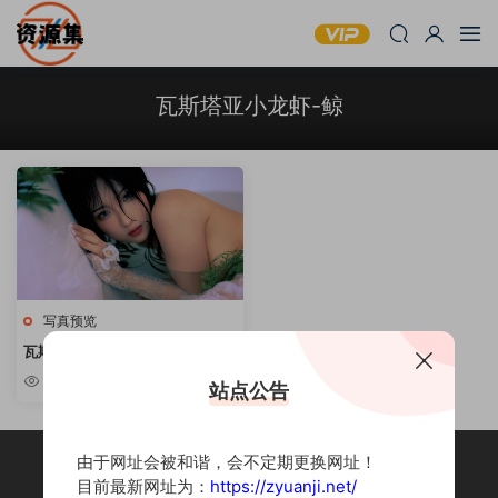
瓦斯塔亚小龙虾-鲸
写真预览
瓦斯塔亚小龙虾 -《鲸》
1.47k
站点公告
由于网址会被和谐，会不定期更换网址！
目前最新网址为：
https://zyuanji.net/