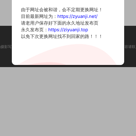
由于网址会被和谐，会不定期更换网址！
目前最新网址为：
https://zyuanji.net/
请老用户保存好下面的永久地址发布页
永久发布页：
https://ziyuanji.top
以免下次更换网址找不到回家的路！！！
为摄影写真图片网站，内容来自网络收集整理，仅作个人学习使用。如有违法内容请联
Copyright © 2022 资源集