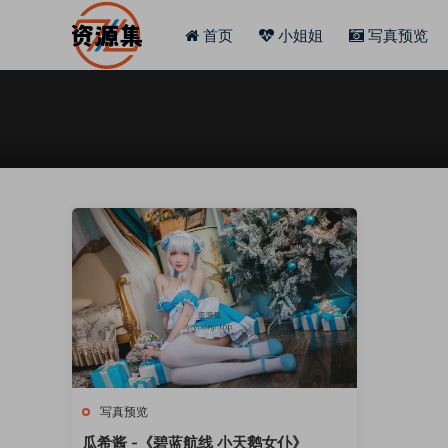
首页
小姐姐
写真预览
写真预览
瓜希酱 -《碧蓝航线 小天鹅女仆》