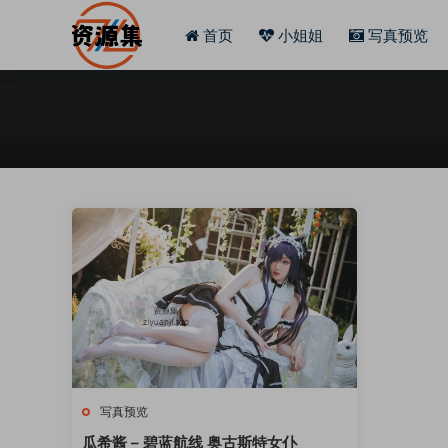
首页
小姐姐
写真预览
写真预览
瓜希酱 – 碧蓝航线 奥古斯特女仆