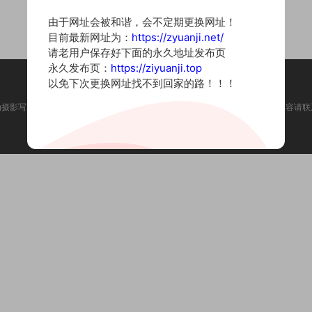
由于网址会被和谐，会不定期更换网址！
目前最新网址为：
https://zyuanji.net/
请老用户保存好下面的永久地址发布页
永久发布页：
https://ziyuanji.top
以免下次更换网址找不到回家的路！！！
为摄影写真图片网站，内容来自网络收集整理，仅作个人学习使用。如有违法内容请联
Copyright © 2022 资源集