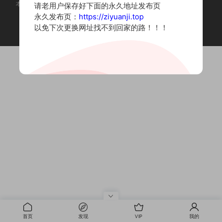
本站为摄影写真图片网站，内容来自网络收集整理，仅作个人学习使用。
请老用户保存好下面的永久地址发布页
如有违法内容请联系删除
永久发布页：
https://ziyuanji.top
Copyright © 2022 资源集
以免下次更换网址找不到回家的路！！！
首页
发现
VIP
我的