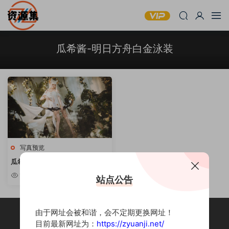
瓜希酱-明日方舟白金泳装
写真预览
瓜希酱 -《明日方舟 白金泳装 (Pl
atinum)》
1.4k
站点公告
由于网址会被和谐，会不定期更换网址！
目前最新网址为：
https://zyuanji.net/