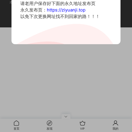
本站为摄影写真图片网站，内容来自网络收集整理，仅作个人学习使用。
请老用户保存好下面的永久地址发布页
如有违法内容请联系删除
永久发布页：
https://ziyuanji.top
Copyright © 2022 资源集
以免下次更换网址找不到回家的路！！！
首页
发现
VIP
我的