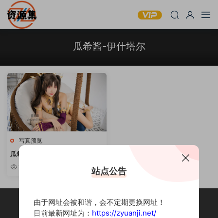
瓜希酱-伊什塔尔
写真预览
瓜希酱 -《伊什塔尔》
1.63k
站点公告
由于网址会被和谐，会不定期更换网址！
目前最新网址为：
https://zyuanji.net/