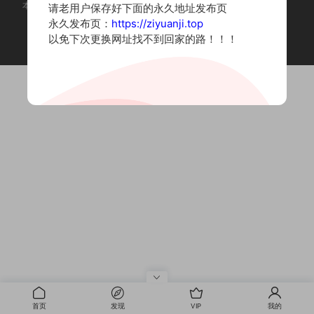
本站为摄影写真图片网站，内容来自网络收集整理，仅作个人学习使用。
请老用户保存好下面的永久地址发布页
如有违法内容请联系删除
永久发布页：
https://ziyuanji.top
Copyright © 2022 资源集
以免下次更换网址找不到回家的路！！！
首页
发现
VIP
我的