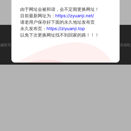
由于网址会被和谐，会不定期更换网址！
目前最新网址为：
https://zyuanji.net/
请老用户保存好下面的永久地址发布页
永久发布页：
https://ziyuanji.top
以免下次更换网址找不到回家的路！！！
为摄影写真图片网站，内容来自网络收集整理，仅作个人学习使用。如有违法内容请联
Copyright © 2022 资源集