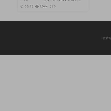
新]
06-25
5.04k
0
本站