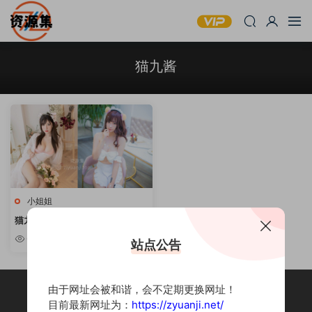
猫九酱
小姐姐
猫九酱 – 清纯妹子写真合集 [持续
更新]
6.39k
站点公告
由于网址会被和谐，会不定期更换网址！
目前最新网址为：
https://zyuanji.net/