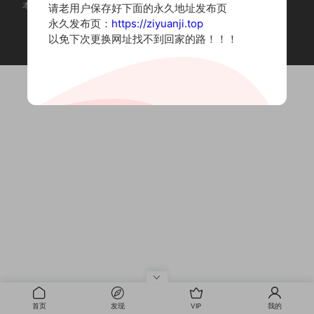
本站为摄影写真图片网站，内容来自网络收集整理，仅作个人学习使用。
请老用户保存好下面的永久地址发布页
如有违法内容请联系删除
永久发布页：
https://ziyuanji.top
Copyright © 2022 资源集
以免下次更换网址找不到回家的路！！！
首页
发现
VIP
我的