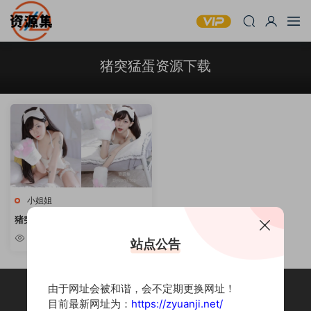
猪突猛蛋资源下载
小姐姐
猪突猛蛋 – 性感写真资源合集 [持
续更新]
5.3k
站点公告
由于网址会被和谐，会不定期更换网址！
目前最新网址为：
https://zyuanji.net/