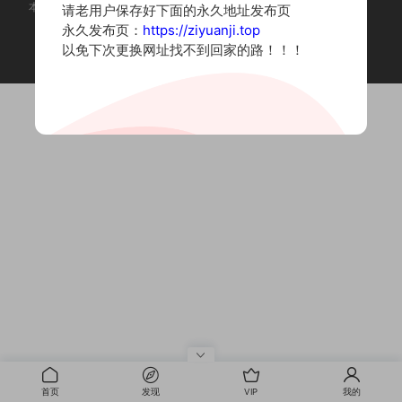
本站为摄影写真图片网站，内容来自网络收集整理，仅作个人学习使用。
请老用户保存好下面的永久地址发布页
如有违法内容请联系删除
永久发布页：
https://ziyuanji.top
Copyright © 2022 资源集
以免下次更换网址找不到回家的路！！！
首页
发现
VIP
我的