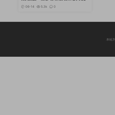
新]
06-14
5.3k
0
本站