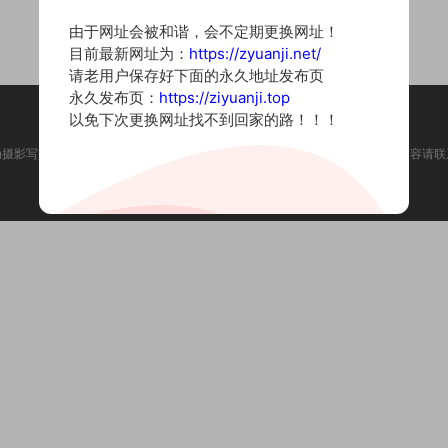
由于网址会被和谐，会不定期更换网址！
目前最新网址为：
https://zyuanji.net/
请老用户保存好下面的永久地址发布页
永久发布页：
https://ziyuanji.top
以免下次更换网址找不到回家的路！！！
为摄影写真图片网站，内容来自网络收集整理，仅作个人学习使用。如有违法内容请联
Copyright © 2022 资源集