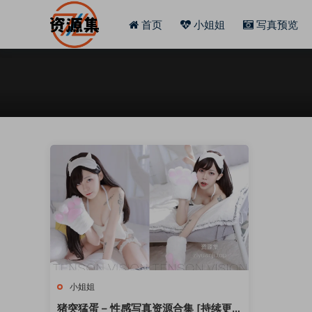
首页
小姐姐
写真预览
小姐姐
猪突猛蛋 – 性感写真资源合集 [持续更