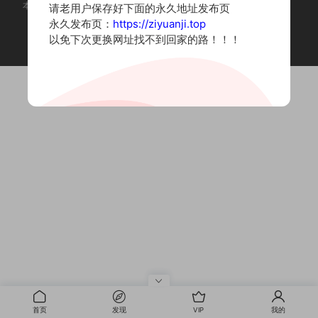
本站为摄影写真图片网站，内容来自网络收集整理，仅作个人学习使用。
请老用户保存好下面的永久地址发布页
如有违法内容请联系删除
永久发布页：
https://ziyuanji.top
Copyright © 2022 资源集
以免下次更换网址找不到回家的路！！！
首页
发现
VIP
我的