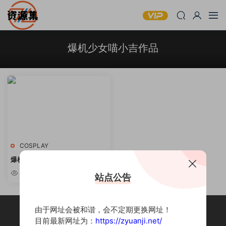
爆机少女喵小吉作品
COSPLAY
爆机少女喵小吉 – COSPLAY写真
合集 [持续更新]
4.33w
站点公告
由于网址会被和谐，会不定期更换网址！
目前最新网址为：
https://zyuanji.net/