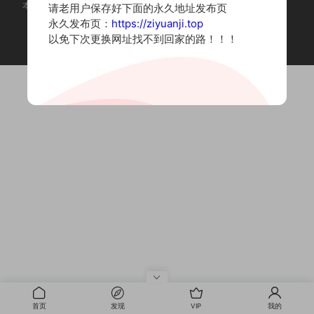
本站为摄影写真图片网站，内容来自网络收集整理，仅作个人学习使用。
请老用户保存好下面的永久地址发布页
如有违法内容请联系删除
永久发布页：
https://ziyuanji.top
Copyright © 2022 资源集
以免下次更换网址找不到回家的路！！！
首页
发现
VIP
我的