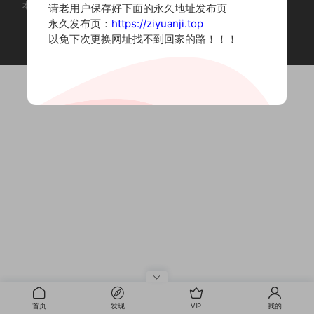
本站为摄影写真图片网站，内容来自网络收集整理，仅作个人学习使用。
请老用户保存好下面的永久地址发布页
如有违法内容请联系删除
永久发布页：
https://ziyuanji.top
Copyright © 2022 资源集
以免下次更换网址找不到回家的路！！！
首页
发现
VIP
我的