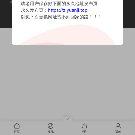
本站为摄影写真图片网站，内容来自网络收集整理，仅作个人学习使用。
请老用户保存好下面的永久地址发布页
如有违法内容请联系删除
永久发布页：
https://ziyuanji.top
Copyright © 2022 资源集
以免下次更换网址找不到回家的路！！！
首页
发现
VIP
我的