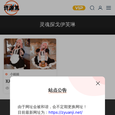
灵魂探戈伊芙琳
小姐姐
瓦斯塔亚小龙虾 – COSPLAY写真
合集 [持续更新]
2.01w
站点公告
由于网址会被和谐，会不定期更换网址！
目前最新网址为：
https://zyuanji.net/