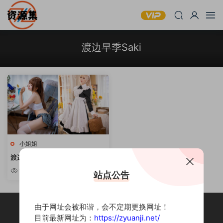
渡边早季Saki
小姐姐
渡边早季Saki: 3套cos合集 [持续
更新]
1.59k
站点公告
由于网址会被和谐，会不定期更换网址！
目前最新网址为：
https://zyuanji.net/