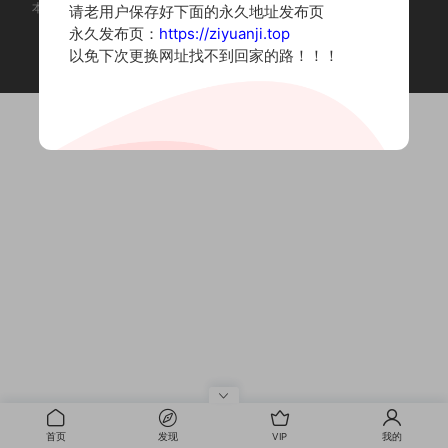
本站为摄影写真图片网站，内容来自网络收集整理，仅作个人学习使用。
请老用户保存好下面的永久地址发布页
如有违法内容请联系删除
永久发布页：
https://ziyuanji.top
Copyright © 2022 资源集
以免下次更换网址找不到回家的路！！！
首页
发现
VIP
我的