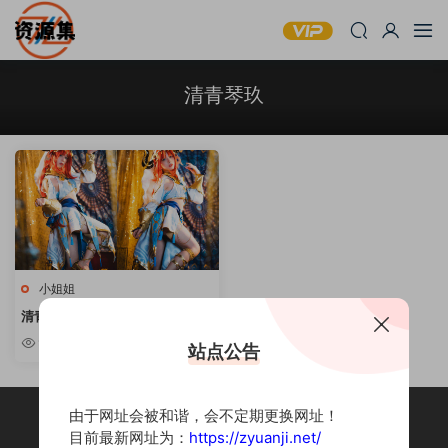
清青琴玖
小姐姐
清青琴玖 – 写真美图资源合集 [持
续更新]
9.01w
站点公告
由于网址会被和谐，会不定期更换网址！
目前最新网址为：
https://zyuanji.net/