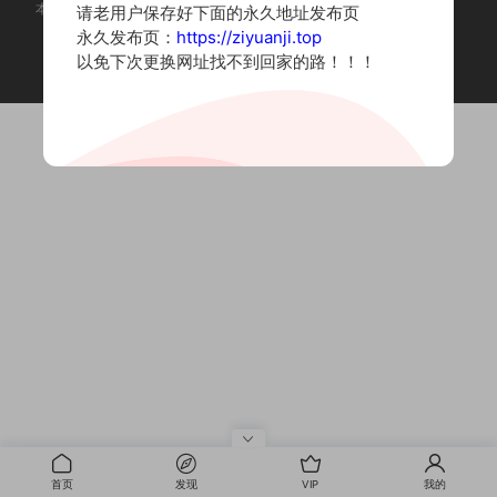
本站为摄影写真图片网站，内容来自网络收集整理，仅作个人学习使用。
请老用户保存好下面的永久地址发布页
如有违法内容请联系删除
永久发布页：
https://ziyuanji.top
Copyright © 2022 资源集
以免下次更换网址找不到回家的路！！！
首页
发现
VIP
我的