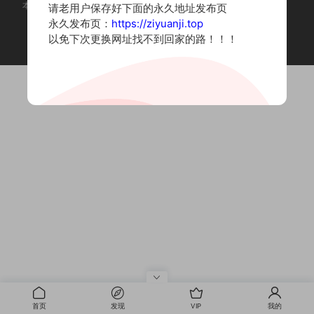
本站为摄影写真图片网站，内容来自网络收集整理，仅作个人学习使用。
请老用户保存好下面的永久地址发布页
如有违法内容请联系删除
永久发布页：
https://ziyuanji.top
Copyright © 2022 资源集
以免下次更换网址找不到回家的路！！！
首页
发现
VIP
我的