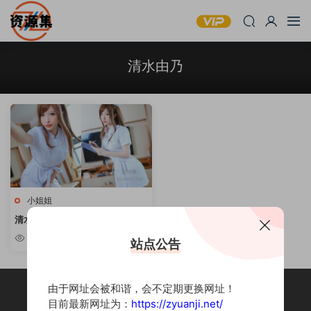
清水由乃
小姐姐
清水由乃 – 性感写真套图合集 [持
续更新]
8.99w
站点公告
由于网址会被和谐，会不定期更换网址！
目前最新网址为：
https://zyuanji.net/