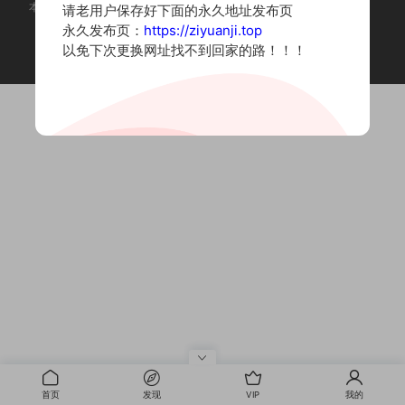
本站为摄影写真图片网站，内容来自网络收集整理，仅作个人学习使用。
请老用户保存好下面的永久地址发布页
如有违法内容请联系删除
永久发布页：
https://ziyuanji.top
Copyright © 2022 资源集
以免下次更换网址找不到回家的路！！！
首页
发现
VIP
我的