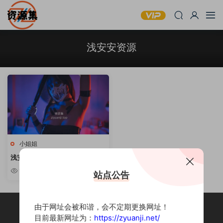
浅安安资源
小姐姐
浅安安 – 性感写真作品合集 [持续
更新]
9.01w
站点公告
由于网址会被和谐，会不定期更换网址！
目前最新网址为：
https://zyuanji.net/