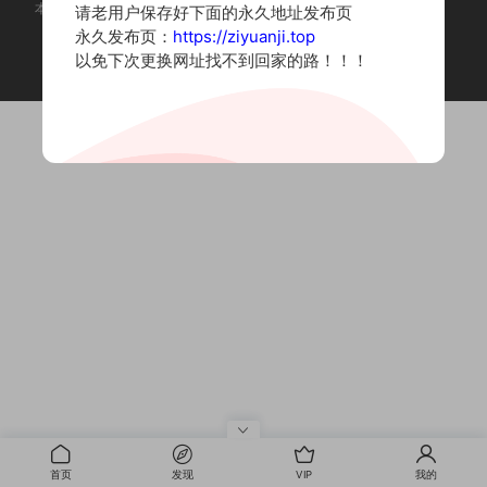
本站为摄影写真图片网站，内容来自网络收集整理，仅作个人学习使用。
请老用户保存好下面的永久地址发布页
如有违法内容请联系删除
永久发布页：
https://ziyuanji.top
Copyright © 2022 资源集
以免下次更换网址找不到回家的路！！！
首页
发现
VIP
我的