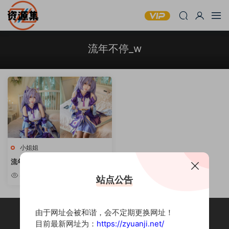
流年不停_w
小姐姐
流年不停_w – 性感写真合集 [持
续更新]
8.31w
站点公告
由于网址会被和谐，会不定期更换网址！
目前最新网址为：
https://zyuanji.net/