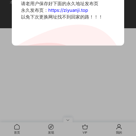
本站为摄影写真图片网站，内容来自网络收集整理，仅作个人学习使用。
请老用户保存好下面的永久地址发布页
如有违法内容请联系删除
永久发布页：
https://ziyuanji.top
Copyright © 2022 资源集
以免下次更换网址找不到回家的路！！！
首页
发现
VIP
我的