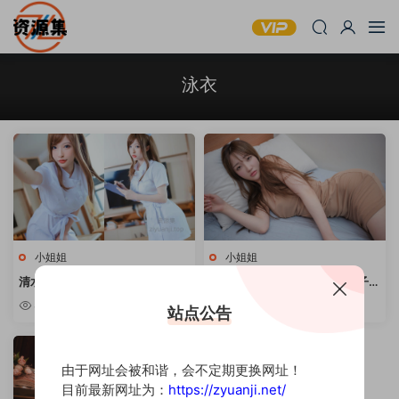
泳衣
小姐姐
小姐姐
清水由乃 – 性感写真套图合集 [持
손예은(孫樂樂) – 清纯甜美妹子写
续更新]
真合集 [持续更新]
8.99w
7.52w
站点公告
由于网址会被和谐，会不定期更换网址！
目前最新网址为：
https://zyuanji.net/