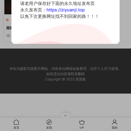
请老用户保存好下面的永久地址发布页
永久发布页：
https://ziyuanji.top
以免下次更换网址找不到回家的路！！！
小姐姐
南桃Momoko – 89套cos写真合
集 [持续更新]
1.01w
本站为摄影写真图片网站，内容来自网络收集整理，仅作个人学习使用。
如有违法内容请联系删除
Copyright © 2022 资源集
首页
发现
VIP
我的