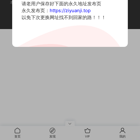
本站为摄影写真图片网站，内容来自网络收集整理，仅作个人学习使用。
请老用户保存好下面的永久地址发布页
如有违法内容请联系删除
永久发布页：
https://ziyuanji.top
Copyright © 2022 资源集
以免下次更换网址找不到回家的路！！！
首页
发现
VIP
我的