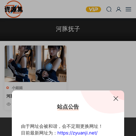
河豚抚子
小姐姐
河豚抚子 – COSPLAY写真合集
[持续更新]
9.11w
站点公告
由于网址会被和谐，会不定期更换网址！
目前最新网址为：
https://zyuanji.net/