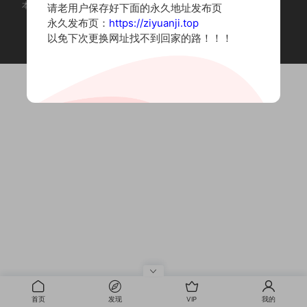
本站为摄影写真图片网站，内容来自网络收集整理，仅作个人学习使用。
请老用户保存好下面的永久地址发布页
如有违法内容请联系删除
永久发布页：
https://ziyuanji.top
Copyright © 2022 资源集
以免下次更换网址找不到回家的路！！！
首页
发现
VIP
我的