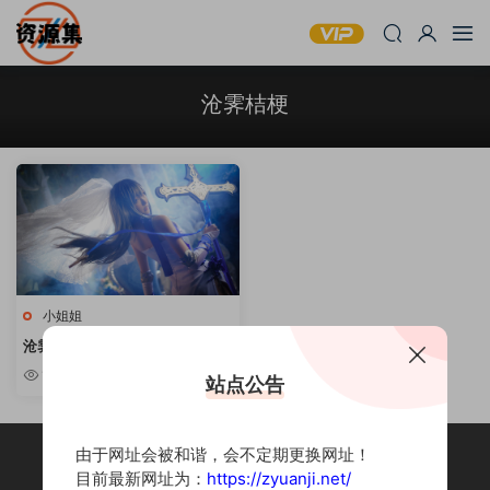
沧霁桔梗
小姐姐
沧霁桔梗 – 可爱萌妹写真合集 [持
续更新]
1.39w
站点公告
由于网址会被和谐，会不定期更换网址！
目前最新网址为：
https://zyuanji.net/