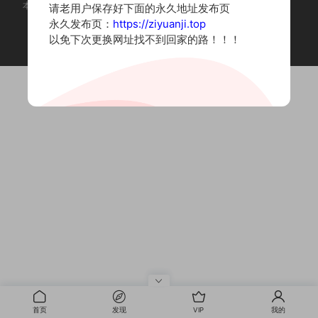
本站为摄影写真图片网站，内容来自网络收集整理，仅作个人学习使用。
请老用户保存好下面的永久地址发布页
如有违法内容请联系删除
永久发布页：
https://ziyuanji.top
Copyright © 2022 资源集
以免下次更换网址找不到回家的路！！！
首页
发现
VIP
我的