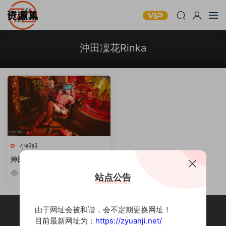
沖田凜花Rinka
小姐姐
沖田凜花Rinka – 68套合集 [持续
更新]
6.15k
站点公告
由于网址会被和谐，会不定期更换网址！
目前最新网址为：
https://zyuanji.net/