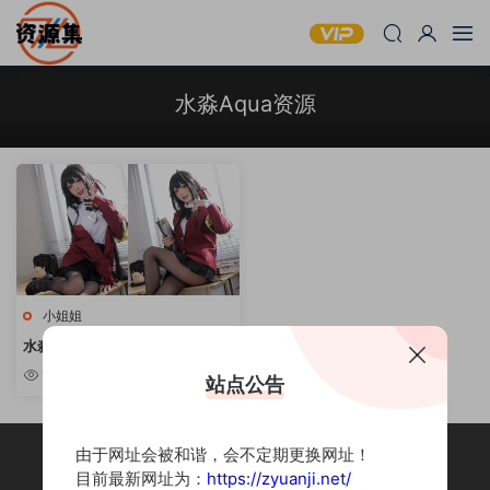
水淼Aqua资源
小姐姐
水淼Aqua – COSPLAY写真作品
合集 [持续更新]
10w+
站点公告
由于网址会被和谐，会不定期更换网址！
目前最新网址为：
https://zyuanji.net/