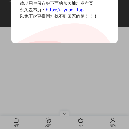
本站为摄影写真图片网站，内容来自网络收集整理，仅作个人学习使用。
请老用户保存好下面的永久地址发布页
如有违法内容请联系删除
永久发布页：
https://ziyuanji.top
Copyright © 2022 资源集
以免下次更换网址找不到回家的路！！！
首页
发现
VIP
我的