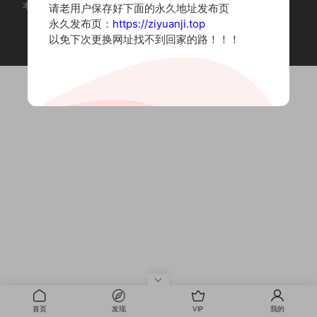
本站为摄影写真图片网站，内容来自网络收集整理，仅作个人学习使用。
请老用户保存好下面的永久地址发布页
如有违法内容请联系删除
永久发布页：
https://ziyuanji.top
Copyright © 2022 资源集
以免下次更换网址找不到回家的路！！！
首页
发现
VIP
我的