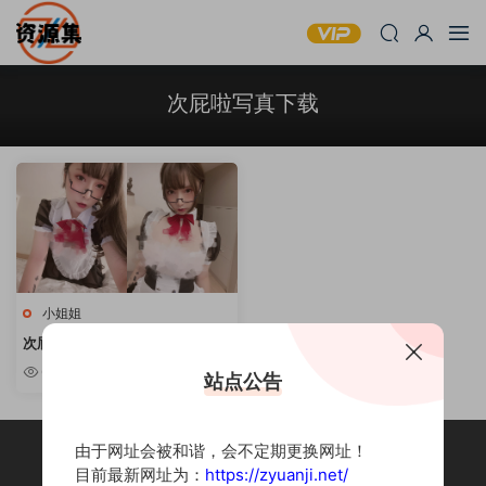
次屁啦写真下载
小姐姐
次屁啦 – COSPLAY写真合集 [持
续更新]
6.17w
站点公告
由于网址会被和谐，会不定期更换网址！
目前最新网址为：
https://zyuanji.net/