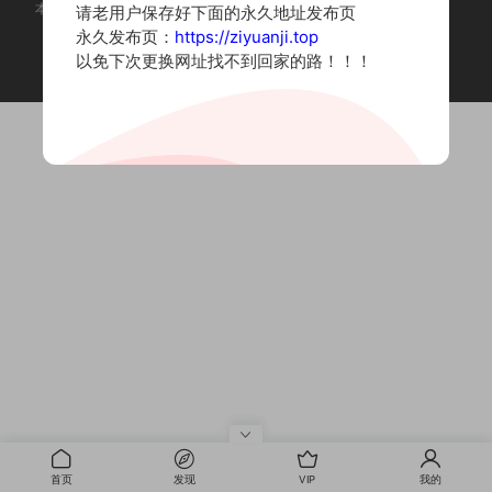
本站为摄影写真图片网站，内容来自网络收集整理，仅作个人学习使用。
请老用户保存好下面的永久地址发布页
如有违法内容请联系删除
永久发布页：
https://ziyuanji.top
Copyright © 2022 资源集
以免下次更换网址找不到回家的路！！！
首页
发现
VIP
我的