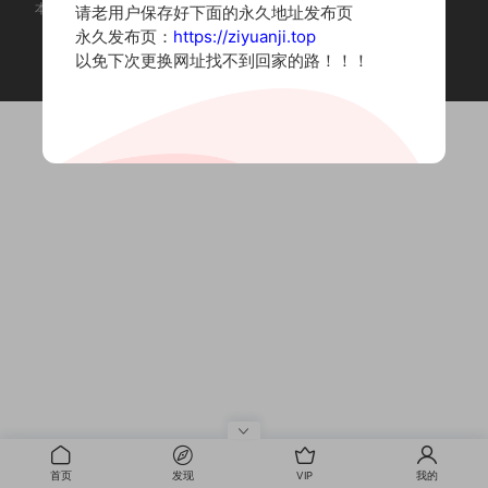
本站为摄影写真图片网站，内容来自网络收集整理，仅作个人学习使用。
请老用户保存好下面的永久地址发布页
如有违法内容请联系删除
永久发布页：
https://ziyuanji.top
Copyright © 2022 资源集
以免下次更换网址找不到回家的路！！！
首页
发现
VIP
我的