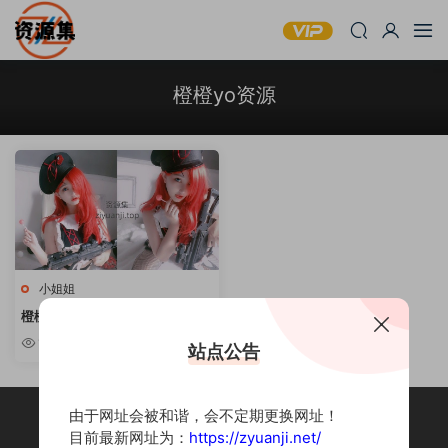
橙橙yo资源
小姐姐
橙橙yo – 写真套图合集 [持续更
新]
1.42k
站点公告
由于网址会被和谐，会不定期更换网址！
目前最新网址为：
https://zyuanji.net/