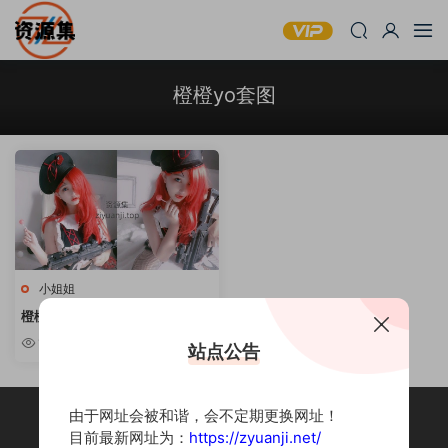
橙橙yo套图
小姐姐
橙橙yo – 写真套图合集 [持续更
新]
1.42k
站点公告
由于网址会被和谐，会不定期更换网址！
目前最新网址为：
https://zyuanji.net/