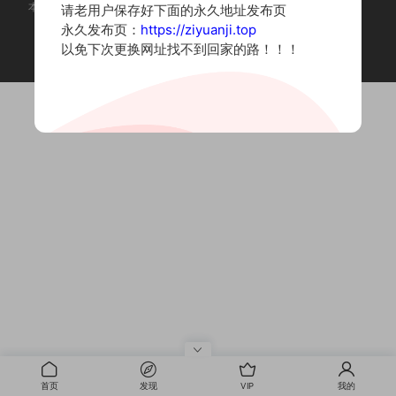
本站为摄影写真图片网站，内容来自网络收集整理，仅作个人学习使用。
请老用户保存好下面的永久地址发布页
如有违法内容请联系删除
永久发布页：
https://ziyuanji.top
Copyright © 2022 资源集
以免下次更换网址找不到回家的路！！！
首页
发现
VIP
我的