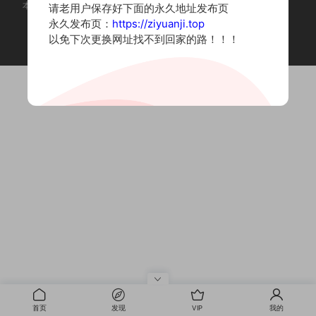
本站为摄影写真图片网站，内容来自网络收集整理，仅作个人学习使用。
请老用户保存好下面的永久地址发布页
如有违法内容请联系删除
永久发布页：
https://ziyuanji.top
Copyright © 2022 资源集
以免下次更换网址找不到回家的路！！！
首页
发现
VIP
我的