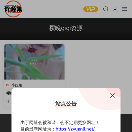
樱晚gigi资源
小姐姐
樱晚gigi – 撩人轻熟女写真合集
[持续更新]
8.82w
站点公告
由于网址会被和谐，会不定期更换网址！
目前最新网址为：
https://zyuanji.net/