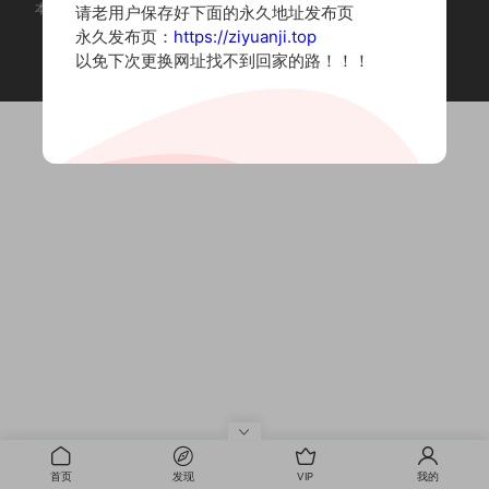
本站为摄影写真图片网站，内容来自网络收集整理，仅作个人学习使用。
请老用户保存好下面的永久地址发布页
如有违法内容请联系删除
永久发布页：
https://ziyuanji.top
Copyright © 2022 资源集
以免下次更换网址找不到回家的路！！！
首页
发现
VIP
我的