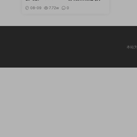
更新]
08-09
7.72w
0
本站