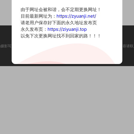
由于网址会被和谐，会不定期更换网址！
目前最新网址为：
https://zyuanji.net/
请老用户保存好下面的永久地址发布页
永久发布页：
https://ziyuanji.top
以免下次更换网址找不到回家的路！！！
为摄影写真图片网站，内容来自网络收集整理，仅作个人学习使用。如有违法内容请联
Copyright © 2022 资源集