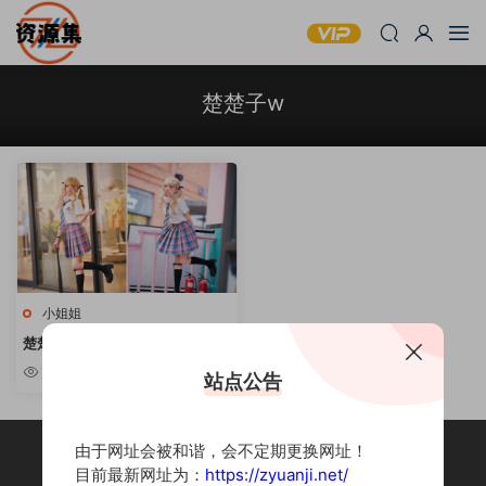
楚楚子w
小姐姐
楚楚子w – 84套cos摄影作品合
集 [持续更新]
1.68k
站点公告
由于网址会被和谐，会不定期更换网址！
目前最新网址为：
https://zyuanji.net/