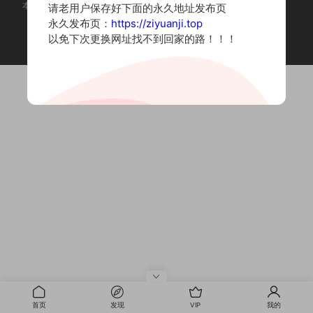
本站为摄影写真图片网站，内容来自网络收集整理，仅作个人学习使用。
请老用户保存好下面的永久地址发布页
如有违法内容请联系删除
永久发布页：
https://ziyuanji.top
Copyright © 2022 资源集
以免下次更换网址找不到回家的路！！！
首页
发现
VIP
我的