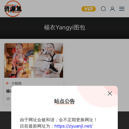
楊衣Yangyi图包
小姐姐
楊衣Yangyi – 性感可爱写真套图
合集 [持续更新]
6.8w
站点公告
由于网址会被和谐，会不定期更换网址！
目前最新网址为：
https://zyuanji.net/