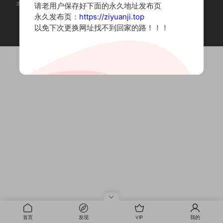
本站为摄影写真图片网站，内容来自网络收集整理，仅作个人学习使用。
请老用户保存好下面的永久地址发布页
如有违法内容请联系删除
永久发布页：
https://ziyuanji.top
Copyright © 2022 资源集
以免下次更换网址找不到回家的路！！！
首页
发现
VIP
我的