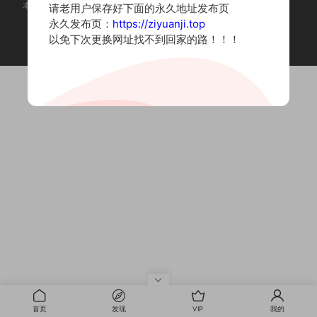
本站为摄影写真图片网站，内容来自网络收集整理，仅作个人学习使用。
请老用户保存好下面的永久地址发布页
如有违法内容请联系删除
永久发布页：
https://ziyuanji.top
Copyright © 2022 资源集
以免下次更换网址找不到回家的路！！！
首页
发现
VIP
我的