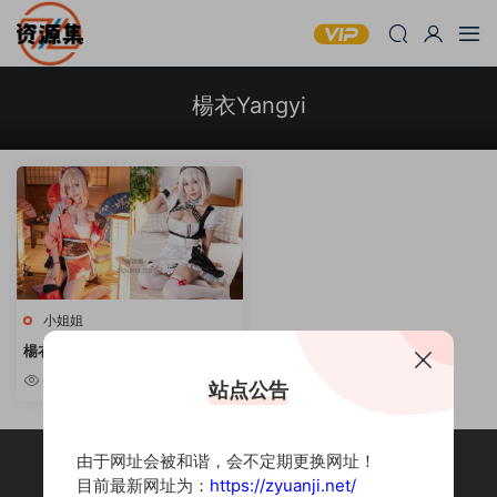
楊衣Yangyi
小姐姐
楊衣Yangyi – 性感可爱写真套图
合集 [持续更新]
6.8w
站点公告
由于网址会被和谐，会不定期更换网址！
目前最新网址为：
https://zyuanji.net/