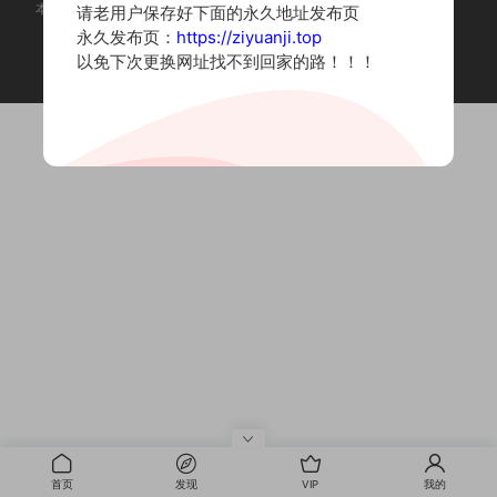
本站为摄影写真图片网站，内容来自网络收集整理，仅作个人学习使用。
请老用户保存好下面的永久地址发布页
如有违法内容请联系删除
永久发布页：
https://ziyuanji.top
Copyright © 2022 资源集
以免下次更换网址找不到回家的路！！！
首页
发现
VIP
我的