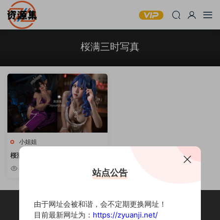
桜满三时写真
小姐姐
桜满三时 – 性感写真套图合集 [持
续更新]
8.61w
站点公告
由于网址会被和谐，会不定期更换网址！
目前最新网址为：
https://zyuanji.net/