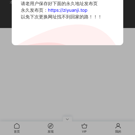
本站为摄影写真图片网站，内容来自网络收集整理，仅作个人学习使用。
请老用户保存好下面的永久地址发布页
如有违法内容请联系删除
永久发布页：
https://ziyuanji.top
Copyright © 2022 资源集
以免下次更换网址找不到回家的路！！！
首页
发现
VIP
我的