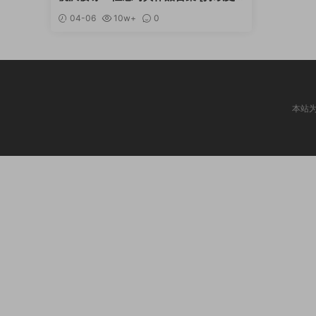
新]
04-06
10w+
0
本站