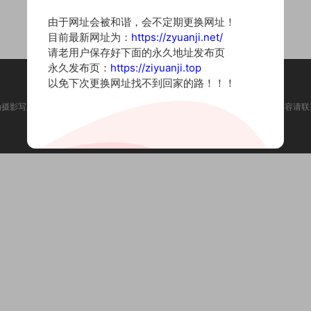
由于网址会被和谐，会不定期更换网址！
目前最新网址为：
https://zyuanji.net/
请老用户保存好下面的永久地址发布页
永久发布页：
https://ziyuanji.top
以免下次更换网址找不到回家的路！！！
为摄影写真图片网站，内容来自网络收集整理，仅作个人学习使用。如有违法内容请联
Copyright © 2022 资源集