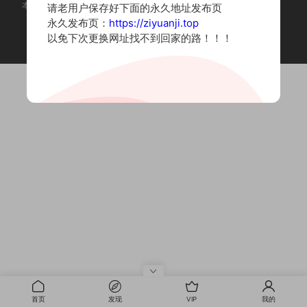
本站为摄影写真图片网站，内容来自网络收集整理，仅作个人学习使用。
请老用户保存好下面的永久地址发布页
如有违法内容请联系删除
永久发布页：
https://ziyuanji.top
Copyright © 2022 资源集
以免下次更换网址找不到回家的路！！！
首页
发现
VIP
我的