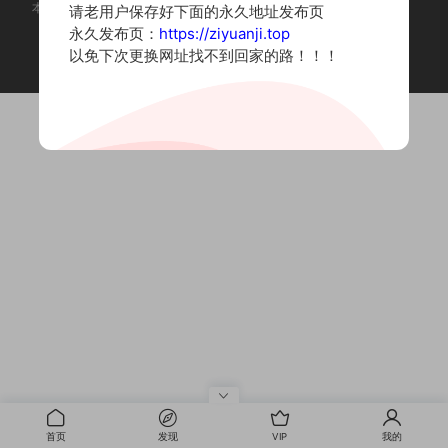
本站为摄影写真图片网站，内容来自网络收集整理，仅作个人学习使用。
请老用户保存好下面的永久地址发布页
如有违法内容请联系删除
永久发布页：
https://ziyuanji.top
Copyright © 2022 资源集
以免下次更换网址找不到回家的路！！！
首页
发现
VIP
我的