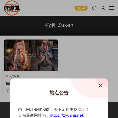
柘烟_Zuken
小姐姐
柘烟_Zuken – COSPLAY写真资
源合集 [持续更新]
10w+
站点公告
由于网址会被和谐，会不定期更换网址！
目前最新网址为：
https://zyuanji.net/