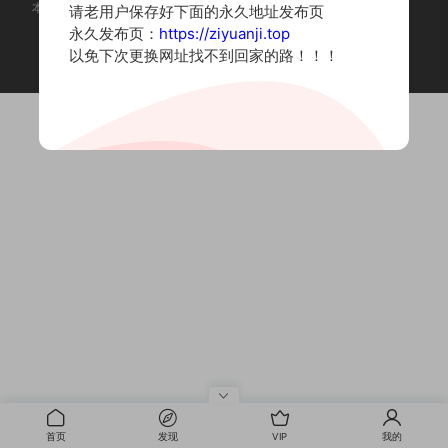
本站为摄影写真图片网站，内容来自网络收集整理，仅作个人学习使用。
请老用户保存好下面的永久地址发布页
如有违法内容请联系删除
永久发布页：
https://ziyuanji.top
Copyright © 2022 资源集
以免下次更换网址找不到回家的路！！！
首页
发现
VIP
我的