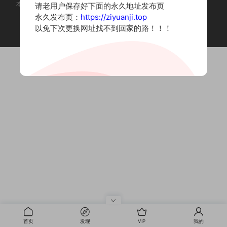
本站为摄影写真图片网站，内容来自网络收集整理，仅作个人学习使用。
请老用户保存好下面的永久地址发布页
如有违法内容请联系删除
永久发布页：
https://ziyuanji.top
Copyright © 2022 资源集
以免下次更换网址找不到回家的路！！！
首页
发现
VIP
我的