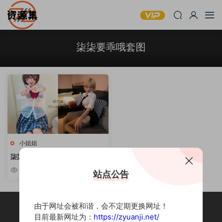
柒柒要乖哦套图
小姐姐
柒柒要乖哦 – 精品摄影作品合集
[持续更新]
10w+
站点公告
由于网址会被和谐，会不定期更换网址！
目前最新网址为：
https://zyuanji.net/