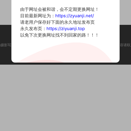
由于网址会被和谐，会不定期更换网址！
目前最新网址为：
https://zyuanji.net/
请老用户保存好下面的永久地址发布页
永久发布页：
https://ziyuanji.top
以免下次更换网址找不到回家的路！！！
为摄影写真图片网站，内容来自网络收集整理，仅作个人学习使用。如有违法内容请联
Copyright © 2022 资源集