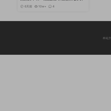
更新]
6天前
10w+
4
本站