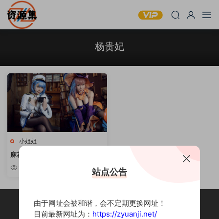
杨贵妃
小姐姐
麻花麻花酱 – COSPLAY写真精选
[持续更新]
10w+
站点公告
由于网址会被和谐，会不定期更换网址！
目前最新网址为：
https://zyuanji.net/