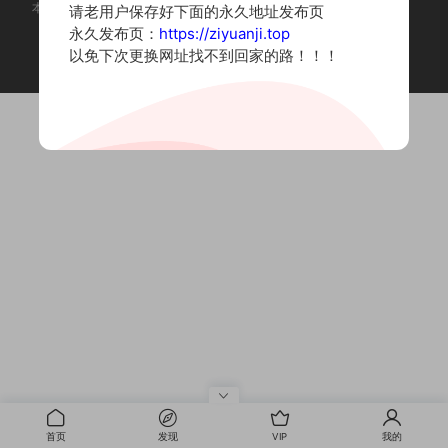
本站为摄影写真图片网站，内容来自网络收集整理，仅作个人学习使用。
请老用户保存好下面的永久地址发布页
如有违法内容请联系删除
永久发布页：
https://ziyuanji.top
Copyright © 2022 资源集
以免下次更换网址找不到回家的路！！！
首页
发现
VIP
我的