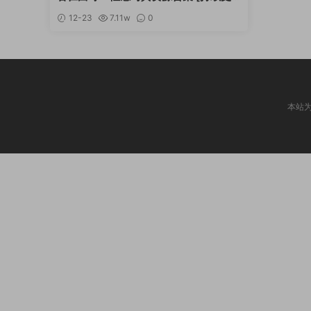
新]
12-23
7.11w
0
本站