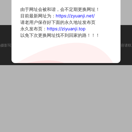
由于网址会被和谐，会不定期更换网址！
目前最新网址为：
https://zyuanji.net/
请老用户保存好下面的永久地址发布页
永久发布页：
https://ziyuanji.top
以免下次更换网址找不到回家的路！！！
为摄影写真图片网站，内容来自网络收集整理，仅作个人学习使用。如有违法内容请联
Copyright © 2022 资源集